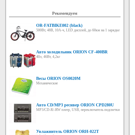
Рекомендуем
OR-FATBIKE002 (black)
500Вт, 48В, 10А-ч, LED дисплей, до 60км на 1 зарядке
Авто холодильник ORION CF-400BR
40л, 46Вт, 4,2кг
Весы ORION OS0020M
Механические
Авто CD/MP3 ресивер ORION CPD280U
MP3/CD-R/-RW плеер, USB, переключатель подсветки
Увлажнитель ORION ORH-022T