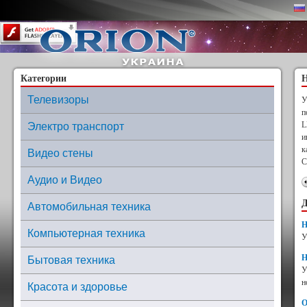
Content on this page requires a newer version of Adobe Flash Player.
Категории
Н
Телевизоры
У
п
L
Электро транспорт
и
к
Видео стены
С
Аудио и Видео
Д
Автомобильная техника
Н
Компьютерная техника
У
Н
Бытовая техника
У
н
Красота и здоровье
О