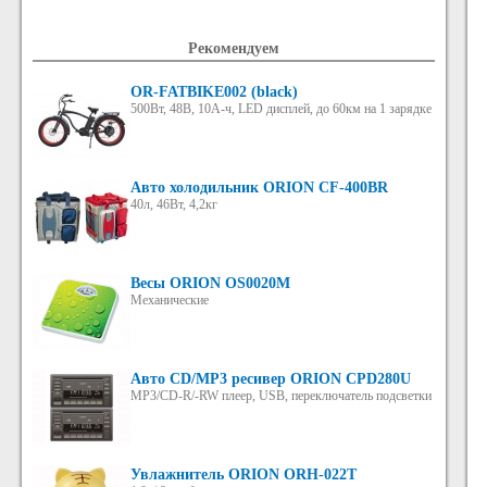
Рекомендуем
OR-FATBIKE002 (black)
500Вт, 48В, 10А-ч, LED дисплей, до 60км на 1 зарядке
Авто холодильник ORION CF-400BR
40л, 46Вт, 4,2кг
Весы ORION OS0020M
Механические
Авто CD/MP3 ресивер ORION CPD280U
MP3/CD-R/-RW плеер, USB, переключатель подсветки
Увлажнитель ORION ORH-022T