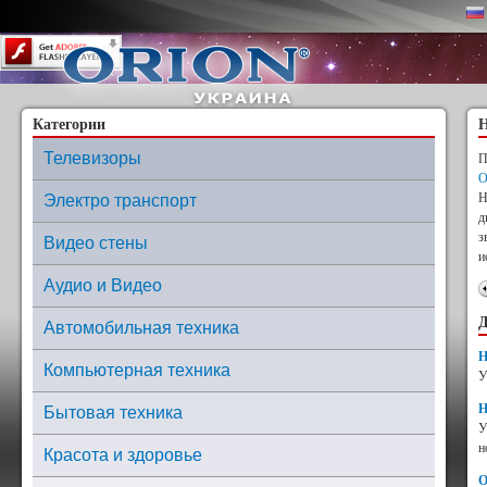
Content on this page requires a newer version of Adobe Flash Player.
Категории
Н
Телевизоры
П
O
Н
Электро транспорт
д
з
Видео стены
и
Аудио и Видео
Д
Автомобильная техника
Н
Компьютерная техника
У
Н
Бытовая техника
У
н
Красота и здоровье
О