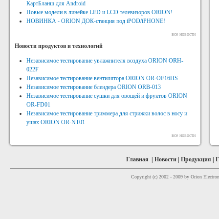
КартБланш для Android
Новые модели в линейке LED и LCD телевизоров ORION!
НОВИНКА - ORION ДОК-станция под iPOD/iPHONE!
все новости
Новости продуктов и технологий
Независимое тестирование увлажнителя воздуха ORION ORH-
022F
Независимое тестирование вентилятора ORION OR-OF16HS
Независимое тестирование блендера ORION ORB-013
Независимое тестирование сушки для овощей и фруктов ORION
OR-FD01
Независимое тестирование триммера для стрижки волос в носу и
ушах ORION OR-NT01
все новости
Главная
|
Новости
|
Продукция
|
Г
Copyright (c) 2002 - 2009 by Orion Electron