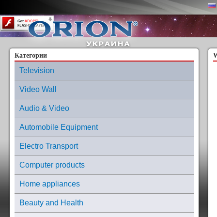
Content on this page requires a newer version of Adobe Flash Player.
Категории
W
Television
Video Wall
Audio & Video
Automobile Equipment
Electro Transport
Computer products
Home appliances
Beauty and Health