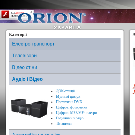
Content on this page requires a newer version of Adobe Flash Player.
Категорії
А
Електро транспорт
Телевізори
Відео стіни
Аудіо і Відео
ДОК-станції
Музичні центри
Портативні DVD
Цифрові фоторамки
Цифрові МР3/MP4 плеєри
Годинники з радіо
ТВ антени