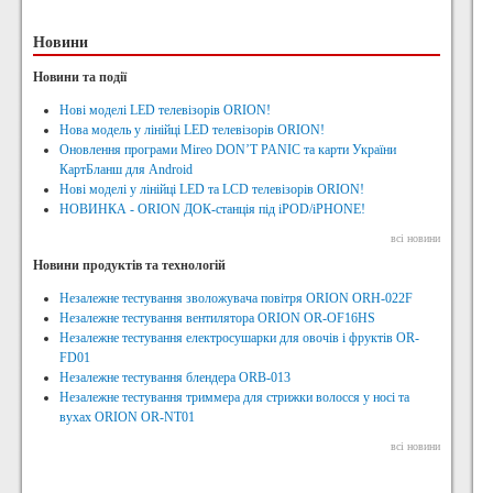
Новини
Новини та події
Нові моделі LED телевізорів ORION!
Нова модель у лінійці LED телевізорів ORION!
Оновлення програми Mireo DON’T PANIC та карти України
КартБланш для Android
Нові моделі у лінійці LED та LCD телевізорів ORION!
НОВИНКА - ORION ДОК-станція під iPOD/iPHONE!
всі новини
Новини продуктів та технологій
Незалежне тестування зволожувача повітря ORION ORH-022F
Незалежне тестування вентилятора ORION OR-OF16HS
Незалежне тестування електросушарки для овочів і фруктів OR-
FD01
Незалежне тестування блендера ORB-013
Незалежне тестування триммера для стрижки волосся у носі та
вухах ORION OR-NT01
всі новини