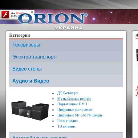
Content on this page requires a newer version of Adobe Flash Player.
Категории
А
Телевизоры
Электро транспорт
Видео стены
Аудио и Видео
ДОК-станции
Музыкальные центры
Портативные DVD
Цифровые фоторамки
Цифровые МР3/MP4 плееры
Часы с радио
ТВ антенны