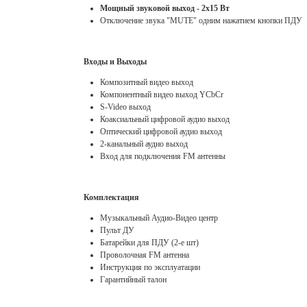
Мощный звуковой выход - 2х15 Вт
Отключение звука "MUTE" одним нажатием кнопки ПДУ
Входы и Выходы
Композитный видео выход
Компонентный видео выход YCbCr
S-Video выход
Коаксиальный цифровой аудио выход
Оптический цифровой аудио выход
2-канальный аудио выход
Вход для подключения FM антенны
Комплектация
Музыкальный Аудио-Видео центр
Пульт ДУ
Батарейки для ПДУ (2-е шт)
Проволочная FM антенна
Инструкция по эксплуатации
Гарантийный талон