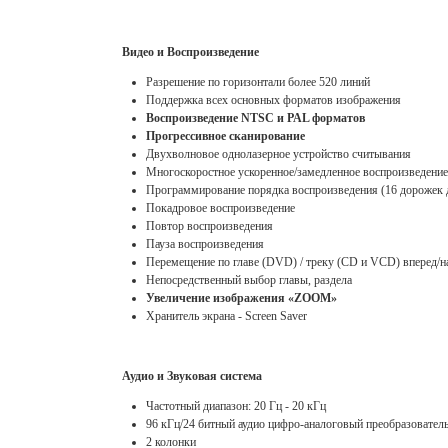
Видео и Воспроизведение
Разрешение по горизонтали более 520 линий
Поддержка всех основных форматов изображения
Воспроизведение NTSC и PAL форматов
Прогрессивное сканирование
Двухволновое однолазерное устройство считывания
Многоскоростное ускоренное/замедленное воспроизведение
Программирование порядка воспроизведения (16 дорожек 
Покадровое воспроизведение
Повтор воспроизведения
Пауза воспроизведения
Перемещение по главе (DVD) / треку (CD и VCD) вперед/н
Непосредственный выбор главы, раздела
Увеличение изображения «ZOOM»
Хранитель экрана - Screen Saver
Аудио и Звуковая система
Частотный диапазон: 20 Гц - 20 кГц
96 кГц/24 битный аудио цифро-аналоговый преобразовател
2 колонки