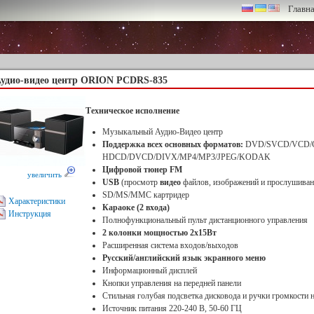
Главн
удио-видео центр ORION PCDRS-835
Техническое исполнение
Музыкальный Аудио-Видео центр
Поддержка всех основных форматов:
DVD/SVCD/VCD/
HDCD/DVCD/DIVX/MP4/MP3/JPEG/KODAK
Цифровой тюнер FM
увеличить
USB
(просмотр
видео
файлов, изображений и прослушиван
SD/MS/MMC картридер
Характеристики
Караоке (2 входа)
Инструкция
Полнофункциональный пульт дистанционного управления
2 колонки мощностью 2х15Вт
Расширенная система входов/выходов
Русский/английский язык экранного меню
Информационный дисплей
Кнопки управления на передней панели
Стильная голубая подсветка дисковода и ручки громкости н
Источник питания 220-240 В, 50-60 ГЦ