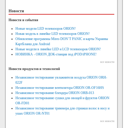
Новости
Новости и события
Новые модели LED телевизоров ORION!
Новая модель в линейке LED телевизоров ORION!
Обновление программы Mireo DON’T PANIC и карты Украины
КартБланш для Android
Новые модели в линейке LED и LCD телевизоров ORION!
НОВИНКА - ORION ДОК-станция под iPOD/iPHONE!
все новости
Новости продуктов и технологий
Независимое тестирование увлажнителя воздуха ORION ORH-
022F
Независимое тестирование вентилятора ORION OR-OF16HS
Независимое тестирование блендера ORION ORB-013
Независимое тестирование сушки для овощей и фруктов ORION
OR-FD01
Независимое тестирование триммера для стрижки волос в носу и
ушах ORION OR-NT01
все новости