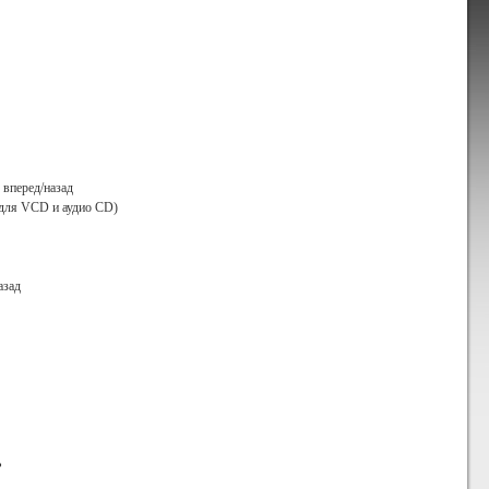
 вперед/назад
для VCD и аудио CD)
азад
ь