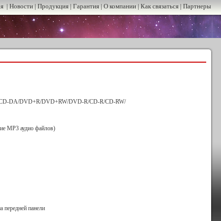
ая
|
Новости
|
Продукция
|
Гарантия
|
О компании
|
Как связаться
|
Партнеры
CD-DA/DVD+R/DVD+RW/DVD-R/CD-R/CD-RW/
ие МР3 аудио файлов)
а передней панели